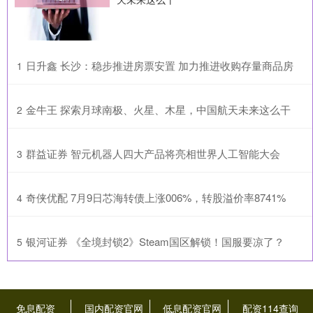
​日升鑫 长沙：稳步推进房票安置 加力推进收购存量商品房
1
​金牛王 探索月球南极、火星、木星，中国航天未来这么干
2
​群益证券 智元机器人四大产品将亮相世界人工智能大会
3
​奇侠优配 7月9日芯海转债上涨006%，转股溢价率8741%
4
​银河证券 《全境封锁2》Steam国区解锁！国服要凉了？
5
免息配资
国内配资官网
低息配资官网
配资114查询