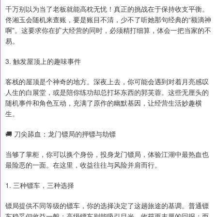
千万别以为当了老板就能高枕无忧！真正的挑战在于保持收支平衡。
佟湘玉会随机来查账，要是账目不清，少不了听她那句经典的“额滴神
啊”。这要求你在扩大经营的同时，必须精打细算，体会一把当家的不
易。
3. 触发屋顶上的趣味事件
客栈的屋顶是个神奇的地方。深夜上去，你可能会遇到对着月亮感叹
人生的白展堂，或是陪你练功却总打坏东西的郭芙蓉。这些无厘头的
随机事件和角色互动，充满了原作的幽默基因，让经营生活妙趣横
生。
🚚 刀尖舔血：龙门镖局的押镖与劫镖
当够了掌柜，你可以换个身份，投身龙门镖局，体验江湖中最热血也
最险恶的一面。在这里，收益往往与风险并肩而行。
1. 三种镖车，三种选择
镖局提供不同等级的镖车，你的选择决定了这趟旅途的基调。普通镖
车稳妥但收益一般；高级镖车则能吸引目光，收获更丰厚的回报；而