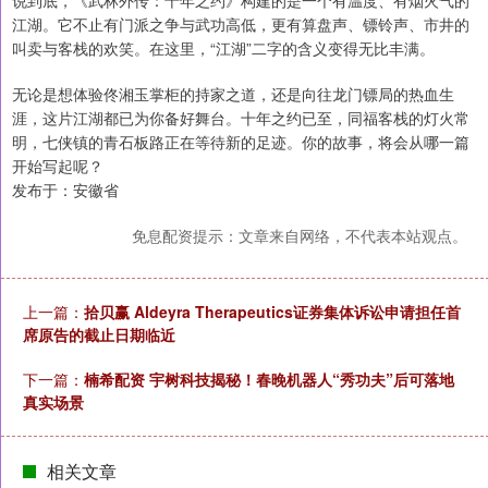
说到底，《武林外传：十年之约》构建的是一个有温度、有烟火气的
江湖。它不止有门派之争与武功高低，更有算盘声、镖铃声、市井的
叫卖与客栈的欢笑。在这里，“江湖”二字的含义变得无比丰满。
无论是想体验佟湘玉掌柜的持家之道，还是向往龙门镖局的热血生
涯，这片江湖都已为你备好舞台。十年之约已至，同福客栈的灯火常
明，七侠镇的青石板路正在等待新的足迹。你的故事，将会从哪一篇
开始写起呢？
发布于：安徽省
免息配资提示：文章来自网络，不代表本站观点。
上一篇：
拾贝赢 Aldeyra Therapeutics证券集体诉讼申请担任首
席原告的截止日期临近
下一篇：
楠希配资 宇树科技揭秘！春晚机器人“秀功夫”后可落地
真实场景
相关文章