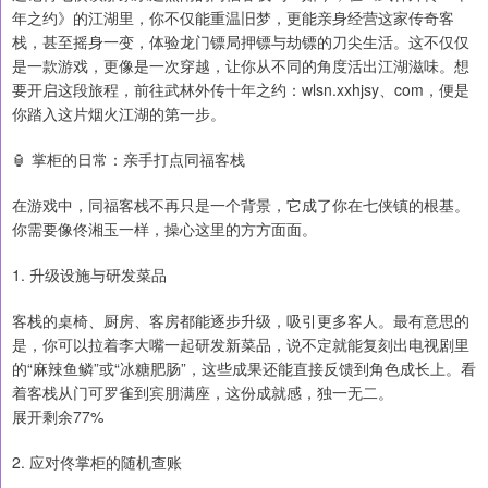
年之约》的江湖里，你不仅能重温旧梦，更能亲身经营这家传奇客
栈，甚至摇身一变，体验龙门镖局押镖与劫镖的刀尖生活。这不仅仅
是一款游戏，更像是一次穿越，让你从不同的角度活出江湖滋味。想
要开启这段旅程，前往武林外传十年之约：wlsn.xxhjsy、com，便是
你踏入这片烟火江湖的第一步。
🏮 掌柜的日常：亲手打点同福客栈
在游戏中，同福客栈不再只是一个背景，它成了你在七侠镇的根基。
你需要像佟湘玉一样，操心这里的方方面面。
1. 升级设施与研发菜品
客栈的桌椅、厨房、客房都能逐步升级，吸引更多客人。最有意思的
是，你可以拉着李大嘴一起研发新菜品，说不定就能复刻出电视剧里
的“麻辣鱼鳞”或“冰糖肥肠”，这些成果还能直接反馈到角色成长上。看
着客栈从门可罗雀到宾朋满座，这份成就感，独一无二。
展开剩余77%
2. 应对佟掌柜的随机查账