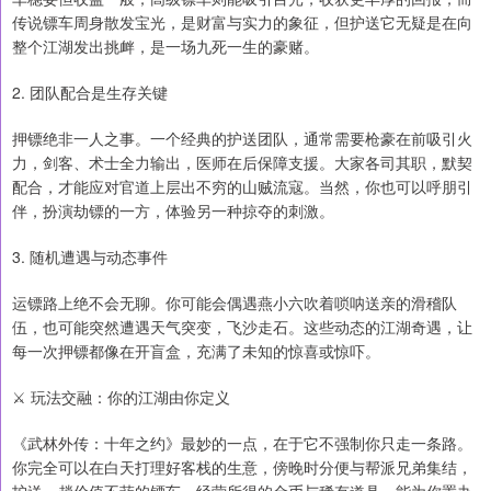
传说镖车周身散发宝光，是财富与实力的象征，但护送它无疑是在向
整个江湖发出挑衅，是一场九死一生的豪赌。
2. 团队配合是生存关键
押镖绝非一人之事。一个经典的护送团队，通常需要枪豪在前吸引火
力，剑客、术士全力输出，医师在后保障支援。大家各司其职，默契
配合，才能应对官道上层出不穷的山贼流寇。当然，你也可以呼朋引
伴，扮演劫镖的一方，体验另一种掠夺的刺激。
3. 随机遭遇与动态事件
运镖路上绝不会无聊。你可能会偶遇燕小六吹着唢呐送亲的滑稽队
伍，也可能突然遭遇天气突变，飞沙走石。这些动态的江湖奇遇，让
每一次押镖都像在开盲盒，充满了未知的惊喜或惊吓。
⚔️ 玩法交融：你的江湖由你定义
《武林外传：十年之约》最妙的一点，在于它不强制你只走一条路。
你完全可以在白天打理好客栈的生意，傍晚时分便与帮派兄弟集结，