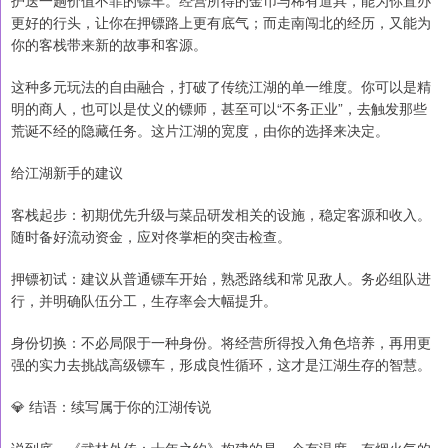
护送一趟价值不菲的镖车。经营所得的金币与稀有道具，能为你置办
更好的行头，让你在押镖路上更有底气；而走南闯北的经历，又能为
你的客栈带来新的故事和客源。
这种多元玩法的自由融合，打破了传统江湖的单一维度。你可以是精
明的商人，也可以是仗义的镖师，甚至可以“不务正业”，去触发那些
荒诞不经的隐藏任务。这片江湖的宽度，由你的选择来决定。
给江湖新手的建议
客栈起步：初期优先升级与菜品研发相关的设施，稳定客源和收入。
随时备好流动资金，应对佟掌柜的突击检查。
押镖初试：建议从普通镖车开始，熟悉路线和常见敌人。务必组队进
行，并明确队伍分工，生存率会大幅提升。
身份切换：不必局限于一种身份。将经营所得投入角色培养，再用更
强的实力去挑战高级镖车，形成良性循环，这才是江湖生存的智慧。
💎 结语：续写属于你的江湖传说