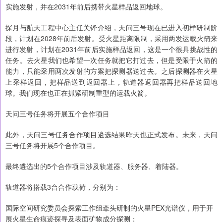
实施发射，并在2031年前后携带火星样品返回地球。
探月与航天工程中心主任关锋介绍，天问三号现在已进入初样研制阶
段，计划在2028年前后发射。受火星距离限制，采用两发运载火箭来
进行发射，计划在2031年前后实施样品返回，这是一个很具挑战性的
任务。去火星我们也希望一次任务就把它打过去，但是受限于火箭的
能力，只能采用两次发射的方案把探测器送过去。之后探测器在火星
上采样返回，把样品送到返回器上，轨道器返回器再把样品送回地
球。我们现在也正在抓紧研制重型的运载火箭。
天问三号任务将开展五个合作项目
此外，天问三号任务合作项目遴选结果昨天也正式发布。未来，天问
三号任务将开展5个合作项目。
最终遴选出的5个合作项目涉及轨道器、服务器、着陆器。
轨道器将搭载3台合作载荷，分别为：
国际空间研究委员会探索工作组牵头研制的火星PEX光谱仪，用于开
展火星生命痕迹探寻及表面矿物成分探测；