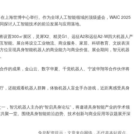
5）将在上海世博中心举行。作为全球人工智能领域的顶级盛会，WAIC 2025
同探讨人工智能技术的前沿发展与应用落地。
设置300㎡展区，灵犀X2、精灵G1、远征A2和远征A2-W四大机器人产
互智能。展台将设立工业物流、商业服务、家居、科研教育、文娱表演
方位呈现具身智能机器人的商业能力与商业价值。展会期间，智元机器
。
合作的成果，金山云、数字华夏、千觉机器人、宁波华翔等合作伙伴将
厅，还能观看机器人群舞，体验机器人盲盒手办游戏，近距离感受具身
论坛之一，智元机器人主办的“智启具身论坛”，将邀请具身智能产业的学术领
业精英共聚一堂。围绕具身智能前沿趋势、技术创新与商业应用等议题展开深
免息配资提示：文章来自网络，不代表本站观点。