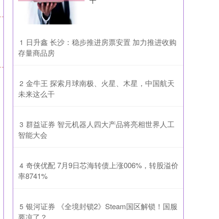
干
​日升鑫 长沙：稳步推进房票安置 加力推进收购
1
存量商品房
​金牛王 探索月球南极、火星、木星，中国航天
2
未来这么干
​群益证券 智元机器人四大产品将亮相世界人工
3
智能大会
​奇侠优配 7月9日芯海转债上涨006%，转股溢价
4
率8741%
​银河证券 《全境封锁2》Steam国区解锁！国服
5
要凉了？