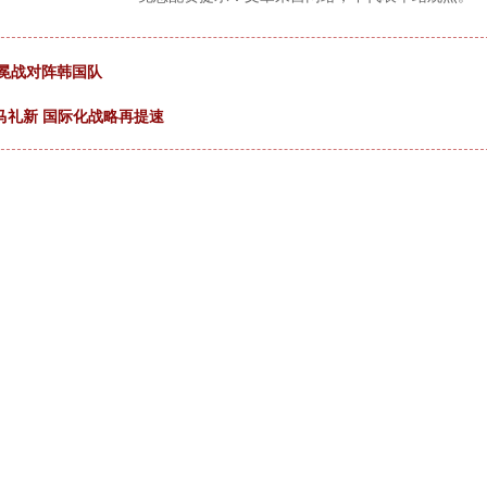
卫冕战对阵韩国队
马礼新 国际化战略再提速