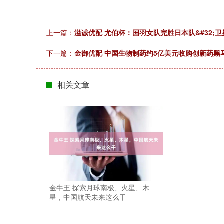
上一篇：
溢诚优配 尤伯杯：国羽女队完胜日本队&#32;
下一篇：
金御优配 中国生物制药约5亿美元收购创新药黑
相关文章
金牛王 探索月球南极、火星、木
星，中国航天未来这么干