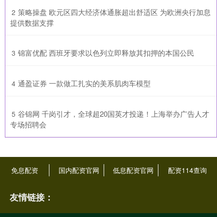
​策略操盘 欧元区四大经济体通胀超出舒适区 为欧洲央行加息
2
提供数据支撑
​锦富优配 西班牙要求以色列立即释放其扣押的本国公民
3
​通盈证券 一款做工扎实的美系肌肉车模型
4
​谷锦网 千岗引才，全球超20国英才投递！上海举办广告人才
5
专场招聘会
免息配资
国内配资官网
低息配资官网
配资114查询
友情链接：