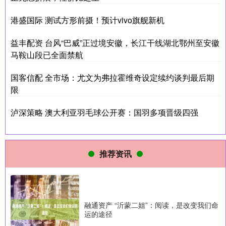
港盛国际 测试‌方形前摄！预计vivo旗舰新机
益丰配资 台风“巴威”正过境安徽，长江干线湖北鄂州至安徽
马鞍山段已全面禁航
国客信配 全市场：尤文为弗拉霍维奇设定续约谈判最后期
限
泸深策略 澳大利亚羽毛球公开赛：国羽多项晋级四强
推荐资讯
融通资产 “沂蒙二姐”：阅读，是改变我们命
运的途径