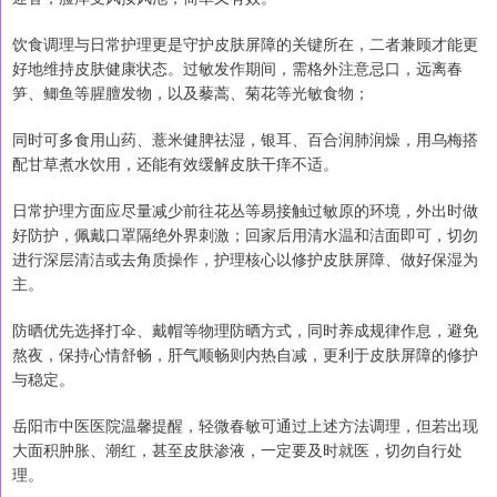
饮食调理与日常护理更是守护皮肤屏障的关键所在，二者兼顾才能更
好地维持皮肤健康状态。过敏发作期间，需格外注意忌口，远离春
笋、鲫鱼等腥膻发物，以及藜蒿、菊花等光敏食物；
同时可多食用山药、薏米健脾祛湿，银耳、百合润肺润燥，用乌梅搭
配甘草煮水饮用，还能有效缓解皮肤干痒不适。
日常护理方面应尽量减少前往花丛等易接触过敏原的环境，外出时做
好防护，佩戴口罩隔绝外界刺激；回家后用清水温和洁面即可，切勿
进行深层清洁或去角质操作，护理核心以修护皮肤屏障、做好保湿为
主。
防晒优先选择打伞、戴帽等物理防晒方式，同时养成规律作息，避免
熬夜，保持心情舒畅，肝气顺畅则内热自减，更利于皮肤屏障的修护
与稳定。
岳阳市中医医院温馨提醒，轻微春敏可通过上述方法调理，但若出现
大面积肿胀、潮红，甚至皮肤渗液，一定要及时就医，切勿自行处
理。