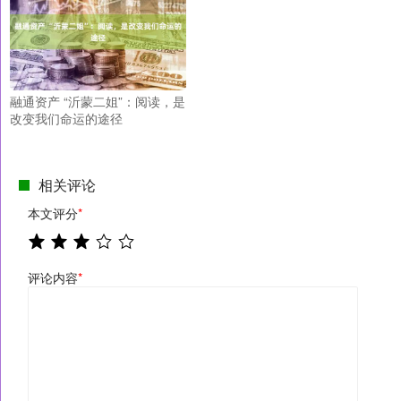
融通资产 “沂蒙二姐”：阅读，是
改变我们命运的途径
相关评论
本文评分
*
评论内容
*