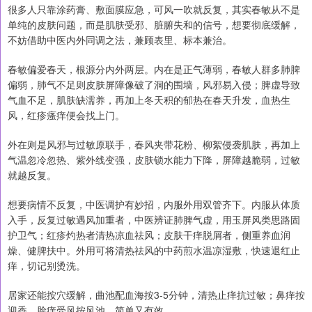
很多人只靠涂药膏、敷面膜应急，可风一吹就反复，其实春敏从不是
单纯的皮肤问题，而是肌肤受邪、脏腑失和的信号，想要彻底缓解，
不妨借助中医内外同调之法，兼顾表里、标本兼治。
春敏偏爱春天，根源分内外两层。内在是正气薄弱，春敏人群多肺脾
偏弱，肺气不足则皮肤屏障像破了洞的围墙，风邪易入侵；脾虚导致
气血不足，肌肤缺濡养，再加上冬天积的郁热在春天升发，血热生
风，红疹瘙痒便会找上门。
外在则是风邪与过敏原联手，春风夹带花粉、柳絮侵袭肌肤，再加上
气温忽冷忽热、紫外线变强，皮肤锁水能力下降，屏障越脆弱，过敏
就越反复。
想要病情不反复，中医调护有妙招，内服外用双管齐下。内服从体质
入手，反复过敏遇风加重者，中医辨证肺脾气虚，用玉屏风类思路固
护卫气；红疹灼热者清热凉血祛风；皮肤干痒脱屑者，侧重养血润
燥、健脾扶中。外用可将清热祛风的中药煎水温凉湿敷，快速退红止
痒，切记别烫洗。
居家还能按穴缓解，曲池配血海按3-5分钟，清热止痒抗过敏；鼻痒按
迎香，脸痒受风按风池，简单又有效。